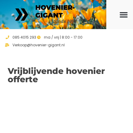
HOVENIER-
GIGANT
Sinds 1988
Ons ho
Vrijblijvend 
085 4015 293
ma / vrij | 8:00 - 17:00
Verkoop@hovenier-gigant.nl
Vrijblijvende hovenier
offerte