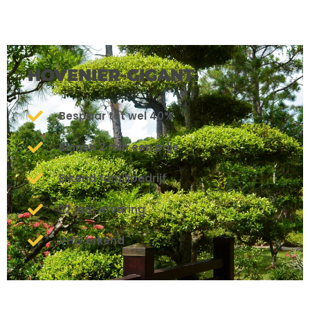
HOVENIER-GIGANT
Bespaar tot wel 40%
Binnen 2 min een prijs
Erkend familibedrijf
32 jaar ervaring
VHG erkend