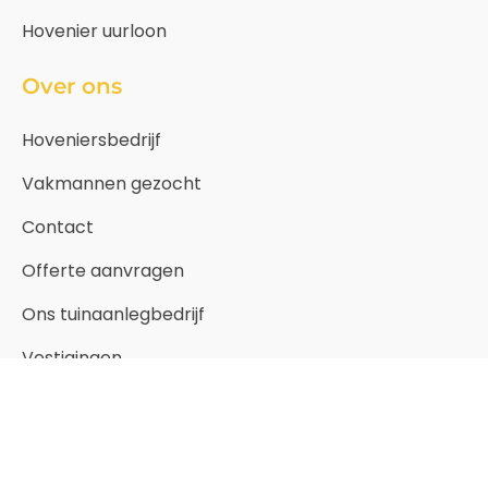
Hovenier uurloon
Over ons
Hoveniersbedrijf
Vakmannen gezocht
Contact
Offerte aanvragen
Ons tuinaanlegbedrijf
Vestigingen
Copyright © 1988 -2026· Hovenier-Gigant ·
blog
·
sitemap
·
privacy