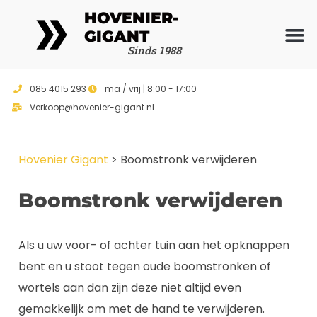
HOVENIER-
GIGANT
Sinds 1988
Ons ho
Vrijblijvend 
085 4015 293
ma / vrij | 8:00 - 17:00
Verkoop@hovenier-gigant.nl
Hovenier Gigant
>
Boomstronk verwijderen
Boomstronk verwijderen
Als u uw voor- of achter tuin aan het opknappen
bent en u stoot tegen oude boomstronken of
wortels aan dan zijn deze niet altijd even
gemakkelijk om met de hand te verwijderen.