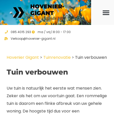
HOVENIER-
GIGANT
Sinds 1988
Ons ho
Vrijblijvend 
085 4015 293
ma / vrij | 8:00 - 17:00
Verkoop@hovenier-gigant.nl
Hovenier Gigant
>
Tuinrenovatie
>
Tuin verbouwen
Tuin verbouwen
Uw tuin is natuurlijk het eerste wat mensen zien.
Zeker als het om uw voortuin gaat. Een rommelige
tuin is daarom een flinke afbreuk van uw gehele
woning. De hoogste tijd dus voor een