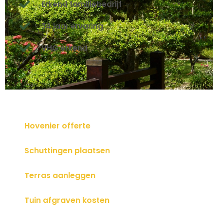
Erkend familiebedrijf
34 jaar ervaring
VHG erkend
Hovenier offerte
Schuttingen plaatsen
Terras aanleggen
Tuin afgraven kosten