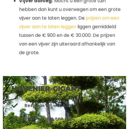
Vijver aanleg:
Mocht u een grote tuin
hebben dan kunt u overwegen om een grote
vijver aan te laten leggen. De
prijzen om een
vijver aan te laten leggen
liggen gemiddeld
tussen de € 900 en de € 30.000. De prijzen
van een vijver zijn uiteraard afhankelijk van
de grote.
HOVENIER-GIGANT
Bespaar tot wel 40%
Binnen 2 min een prijs