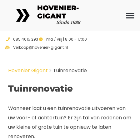
HOVENIER-
GIGANT
Sinds 1988
Ons ho
Vrijblijvend 
085 4015 293
ma / vrij | 8:00 - 17:00
Verkoop@hovenier-gigant.nl
Hovenier Gigant
>
Tuinrenovatie
Tuinrenovatie
Wanneer laat u een tuinrenovatie uitvoeren van
uw voor- of achtertuin? Er zijn tal van redenen om
uw kleine of grote tuin te opnieuw te laten
renoveren.