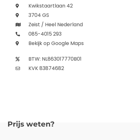
Kwikstaartlaan 42
3704 GS
Zeist / Heel Nederland
085-4015 293
Bekijk op Google Maps
BTW: NL863017770B01
KVK 83874682
Prijs weten?