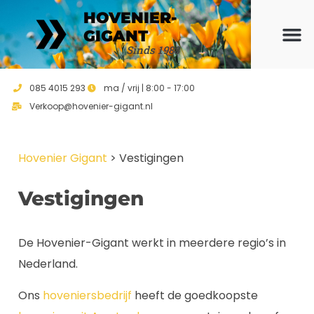
HOVENIER-
GIGANT
Sinds 1988
Ons ho
Vrijblijvend 
085 4015 293
ma / vrij | 8:00 - 17:00
Verkoop@hovenier-gigant.nl
Hovenier Gigant
>
Vestigingen
Vestigingen
De Hovenier-Gigant werkt in meerdere regio’s in
Nederland.
Ons
hoveniersbedrijf
heeft de goedkoopste