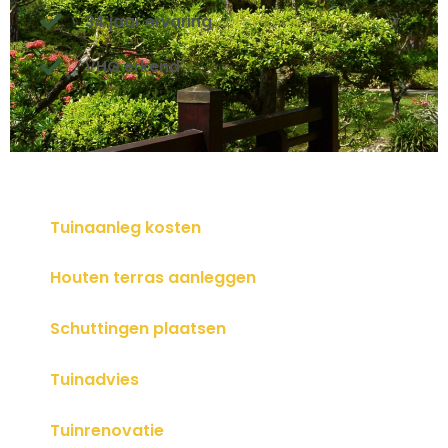
34 jaar ervaring
VHG erkend
Tuinaanleg kosten
Houten terras aanleggen
Schuttingen plaatsen
Tuinadvies
Tuinrenovatie