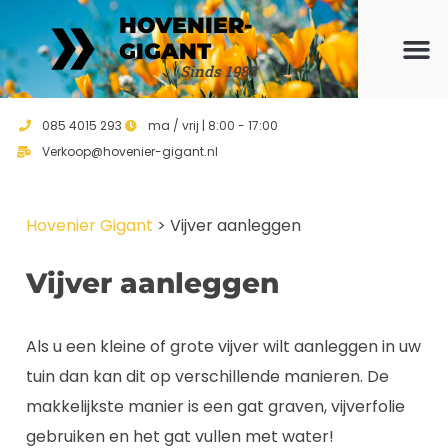
HOVENIER-
GIGANT
Sinds 1988
Ons ho
Vrijblijvend 
085 4015 293
ma / vrij | 8:00 - 17:00
Verkoop@hovenier-gigant.nl
Hovenier Gigant
>
Vijver aanleggen
Vijver aanleggen
Als u een kleine of grote vijver wilt aanleggen in uw
tuin dan kan dit op verschillende manieren. De
makkelijkste manier is een gat graven, vijverfolie
gebruiken en het gat vullen met water!