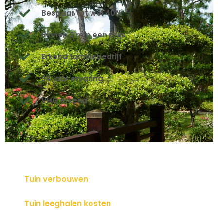
Bespaar tot wel 40%
Binnen 2 min een prijs
Erkend familiebedrijf
34 jaar ervaring
VHG erkend
Tuin verbouwen
Tuin leeghalen kosten