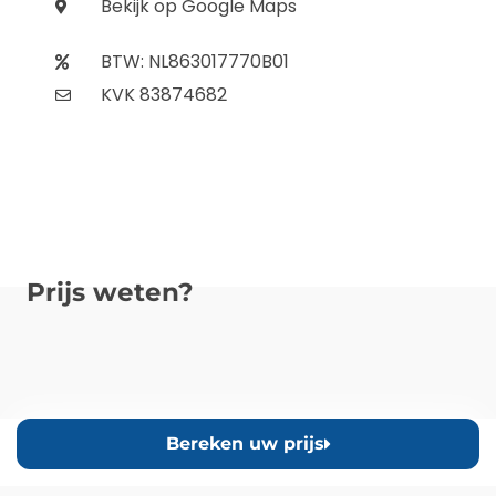
Bekijk op Google Maps
BTW: NL863017770B01
KVK 83874682
Prijs weten?
Bereken uw prijs