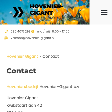
HOVENIER-
GIGANT
Sinds 1988
Ons ho
Vrijblijvend 
085 4015 293
ma / vrij | 8:00 - 17:00
Verkoop@hovenier-gigant.nl
Hovenier Gigant
>
Contact
Contact
Hoveniersbedrijf
Hovenier-Gigant b.v
Hovenier Gigant
Kwikstaartlaan 42