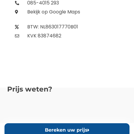
085-4015 293
Bekijk op Google Maps
BTW: NL863017770B01
KVK 83874682
Prijs weten?
Bereken uw prijs