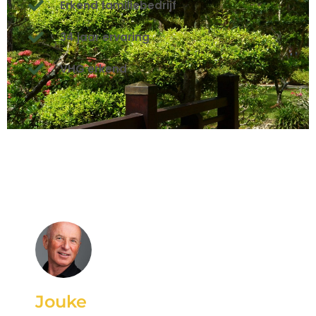
Erkend familiebedrijf
34 jaar ervaring
VHG erkend
Jouke