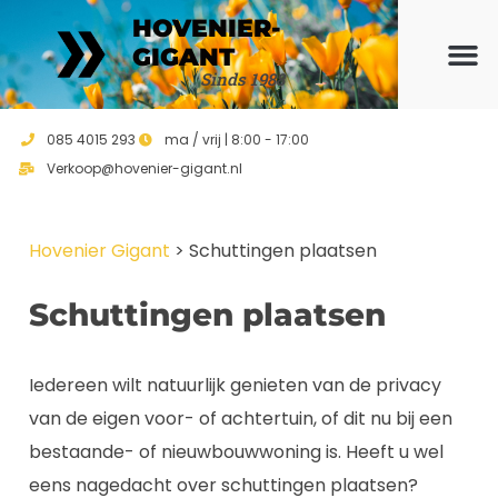
HOVENIER-
GIGANT
Sinds 1988
Ons ho
Vrijblijvend 
085 4015 293
ma / vrij | 8:00 - 17:00
Verkoop@hovenier-gigant.nl
Hovenier Gigant
>
Schuttingen plaatsen
Schuttingen plaatsen
Iedereen wilt natuurlijk genieten van de privacy
van de eigen voor- of achtertuin, of dit nu bij een
bestaande- of nieuwbouwwoning is. Heeft u wel
eens nagedacht over schuttingen plaatsen?