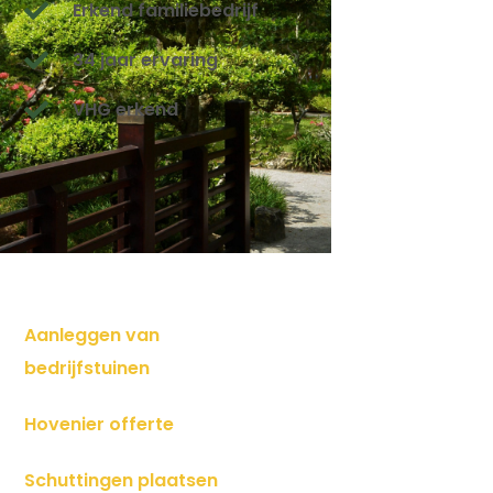
Erkend familiebedrijf
34 jaar ervaring
VHG erkend
Aanleggen van
bedrijfstuinen
Hovenier offerte
Schuttingen plaatsen