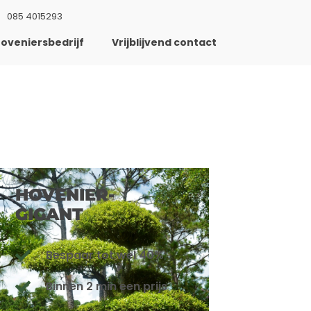
085 4015293
oveniersbedrijf
Vrijblijvend contact
HOVENIER-
GIGANT
Bespaar tot wel 40%
Binnen 2 min een prijs