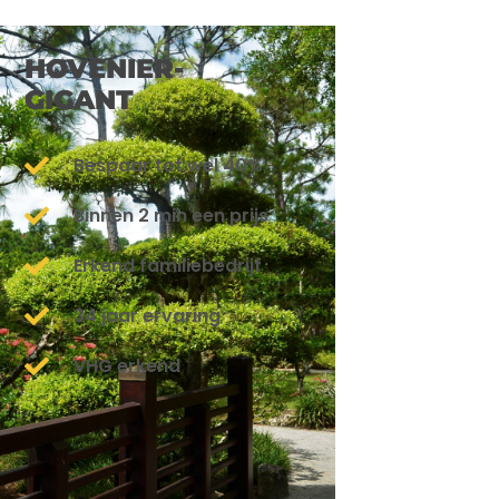
HOVENIER-
GIGANT
Bespaar tot wel 40%
Binnen 2 min een prijs
Erkend familiebedrijf
34 jaar ervaring
VHG erkend