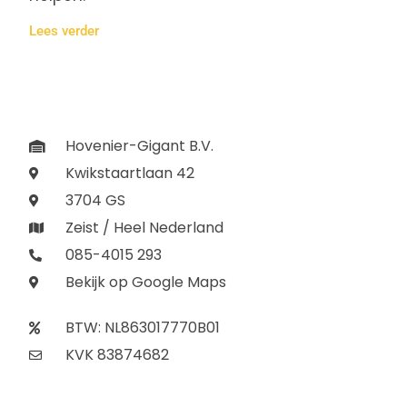
Lees verder
Hovenier-Gigant B.V.
Kwikstaartlaan 42
3704 GS
Zeist / Heel Nederland
085-4015 293
Bekijk op Google Maps
BTW: NL863017770B01
KVK 83874682