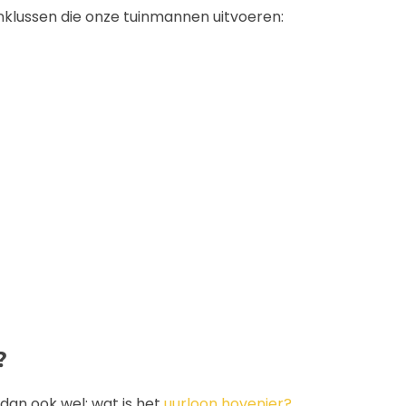
klussen die onze tuinmannen uitvoeren:
?
 dan ook wel; wat is het
uurloon hovenier?