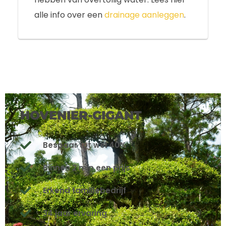
alle info over een
drainage aanleggen
.
HOVENIER-GIGANT
Bespaar tot wel 40%
Binnen 2 min een prijs
Erkend familiebedrijf
34 jaar ervaring