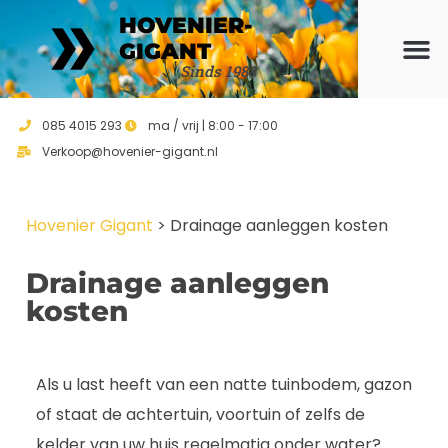
HOVENIER-
GIGANT
Sinds 1988
Ons ho
Vrijblijvend 
085 4015 293
ma / vrij | 8:00 - 17:00
Verkoop@hovenier-gigant.nl
Hovenier Gigant
>
Drainage aanleggen kosten
Drainage aanleggen
kosten
Als u last heeft van een natte tuinbodem, gazon
of staat de achtertuin, voortuin of zelfs de
kelder van uw huis regelmatig onder water?