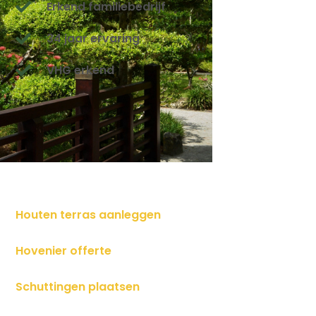
Erkend familiebedrijf
34 jaar ervaring
VHG erkend
Houten terras aanleggen
Hovenier offerte
Schuttingen plaatsen