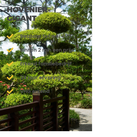
HOVENIER-
GIGANT
Bespaar tot wel 40%
Binnen 2 min een prijs
Erkend familiebedrijf
34 jaar ervaring
VHG erkend