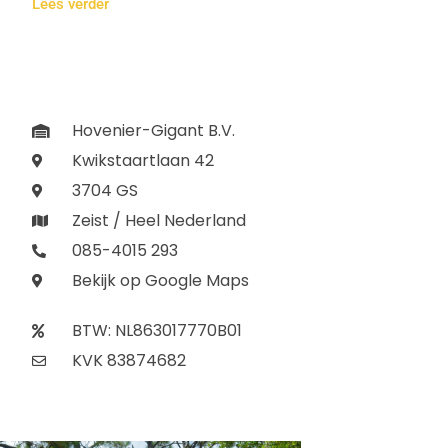
Lees verder
Hovenier-Gigant B.V.
Kwikstaartlaan 42
3704 GS
Zeist / Heel Nederland
085-4015 293
Bekijk op Google Maps
BTW: NL863017770B01
KVK 83874682