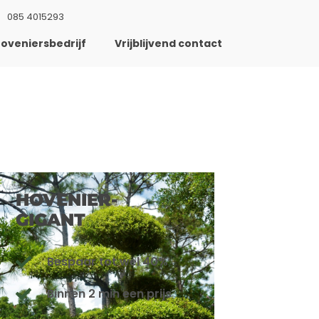
085 4015293
oveniersbedrijf
Vrijblijvend contact
HOVENIER-
GIGANT
Bespaar tot wel 40%
Binnen 2 min een prijs