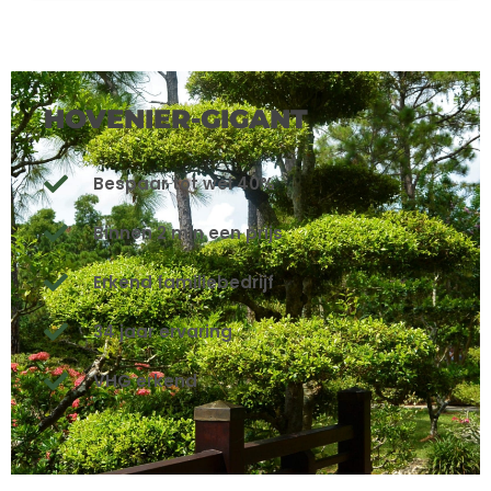
HOVENIER-GIGANT
Bespaar tot wel 40%
Binnen 2 min een prijs
Erkend familiebedrijf
34 jaar ervaring
VHG erkend