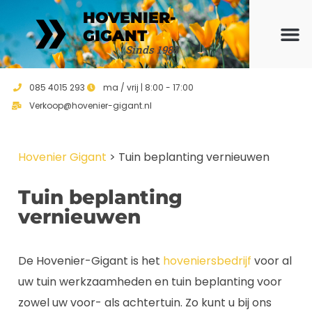
HOVENIER-
GIGANT
Sinds 1988
Ons ho
Vrijblijvend 
085 4015 293
ma / vrij | 8:00 - 17:00
Verkoop@hovenier-gigant.nl
Hovenier Gigant
>
Tuin beplanting vernieuwen
Tuin beplanting
vernieuwen
De Hovenier-Gigant is het
hoveniersbedrijf
voor al
uw tuin werkzaamheden en tuin beplanting voor
zowel uw voor- als achtertuin. Zo kunt u bij ons