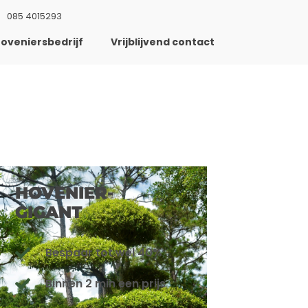
085 4015293
oveniersbedrijf
Vrijblijvend contact
HOVENIER-
GIGANT
Bespaar tot wel 40%
Binnen 2 min een prijs