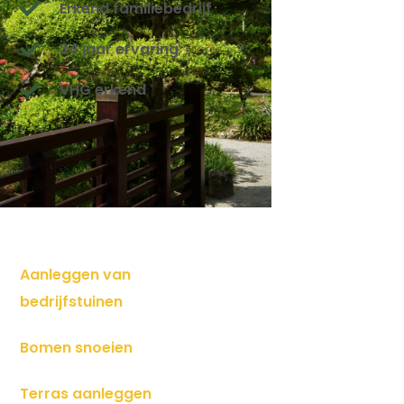
Erkend familiebedrijf
34 jaar ervaring
VHG erkend
Aanleggen van
bedrijfstuinen
Bomen snoeien
Terras aanleggen