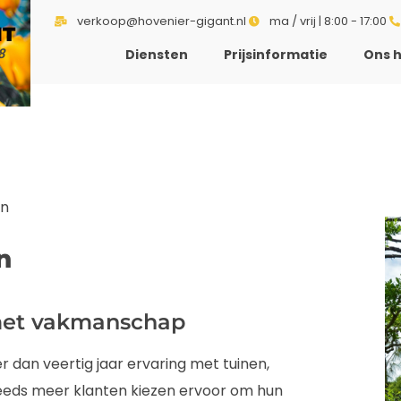
verkoop@hovenier-gigant.nl
ma / vrij | 8:00 - 17:00
NT
8
Diensten
Prijsinformatie
Ons h
en
n
met vakmanschap
r dan veertig jaar ervaring met tuinen,
teeds meer klanten kiezen ervoor om hun