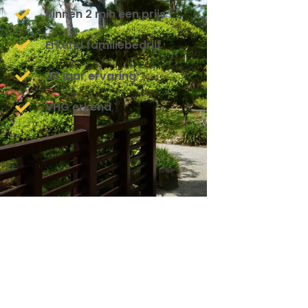
Binnen 2 min een prijs
Erkend familiebedrijf
34 jaar ervaring
VHG erkend