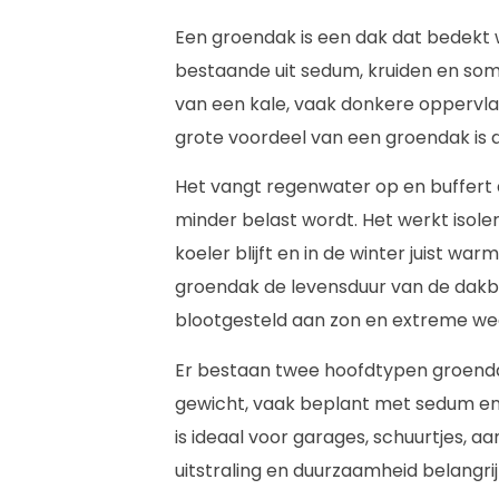
Een groendak is een dak dat bedekt 
bestaande uit sedum, kruiden en soms
van een kale, vaak donkere oppervla
grote voordeel van een groendak is d
Het vangt regenwater op en buffert di
minder belast wordt. Het werkt isol
koeler blijft en in de winter juist w
groendak de levensduur van de dak
blootgesteld aan zon en extreme we
Er bestaan twee hoofdtypen groend
gewicht, vaak beplant met sedum en 
is ideaal voor garages, schuurtjes,
uitstraling en duurzaamheid belangrijk