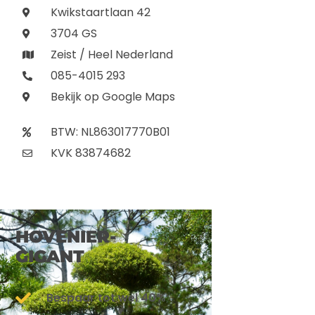
Kwikstaartlaan 42
3704 GS
Zeist / Heel Nederland
085-4015 293
Bekijk op Google Maps
BTW: NL863017770B01
KVK 83874682
HOVENIER-
GIGANT
Bespaar tot wel 40%