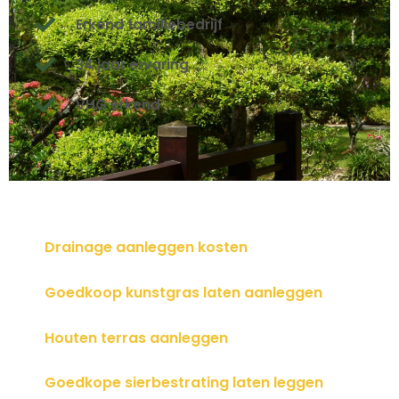
Erkend familiebedrijf
34 jaar ervaring
VHG erkend
Drainage aanleggen kosten
Goedkoop kunstgras laten aanleggen
Houten terras aanleggen
Goedkope sierbestrating laten leggen