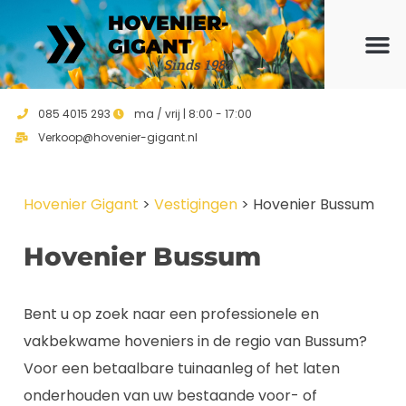
HOVENIER-
GIGANT
Sinds 1988
Ons ho
Vrijblijvend 
085 4015 293
ma / vrij | 8:00 - 17:00
Verkoop@hovenier-gigant.nl
Hovenier Gigant
>
Vestigingen
>
Hovenier Bussum
Hovenier Bussum
Bent u op zoek naar een professionele en
vakbekwame hoveniers in de regio van Bussum?
Voor een betaalbare tuinaanleg of het laten
onderhouden van uw bestaande voor- of