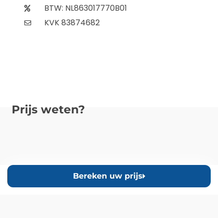
BTW: NL863017770B01
KVK 83874682
Prijs weten?
Bereken uw prijs