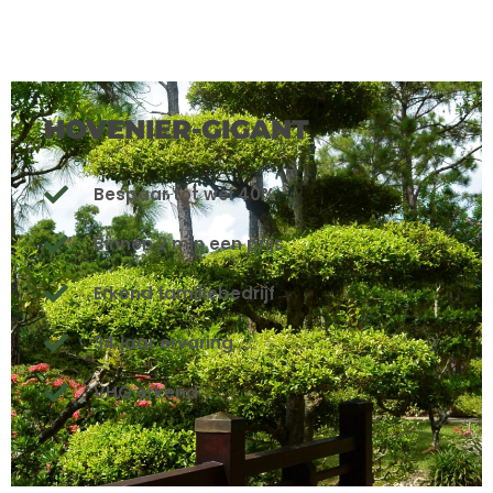
HOVENIER-GIGANT
Bespaar tot wel 40%
Binnen 2 min een prijs
Erkend familiebedrijf
34 jaar ervaring
VHG erkend