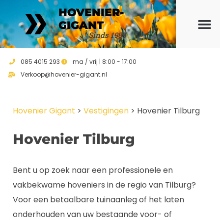
HOVENIER-
GIGANT
Sinds 1988
Ons ho
Vrijblijvend 
085 4015 293
ma / vrij | 8:00 - 17:00
Verkoop@hovenier-gigant.nl
Hovenier Gigant
>
Vestigingen
>
Hovenier Tilburg
Hovenier Tilburg
Bent u op zoek naar een professionele en
vakbekwame hoveniers in de regio van Tilburg?
Voor een betaalbare tuinaanleg of het laten
onderhouden van uw bestaande voor- of